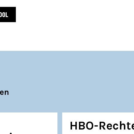
OOL
gen
HBO-Recht