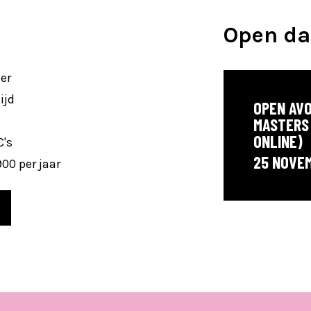
Open d
er
ijd
OPEN AVO
MASTERS 
ONLINE)
C's
25 NOVE
00 per jaar