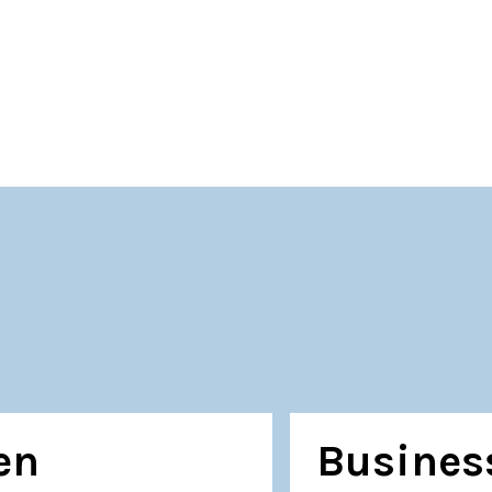
en
Busines