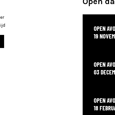
Open d
er
ijd
OPEN AV
19 NOVEM
OPEN AV
03 DECEM
OPEN AV
18 FEBRU