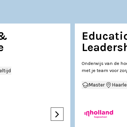
 &
Educati
e
Leaders
Onderwijs van de hoo
eltijd
met je team voor zo
Master
Haarl