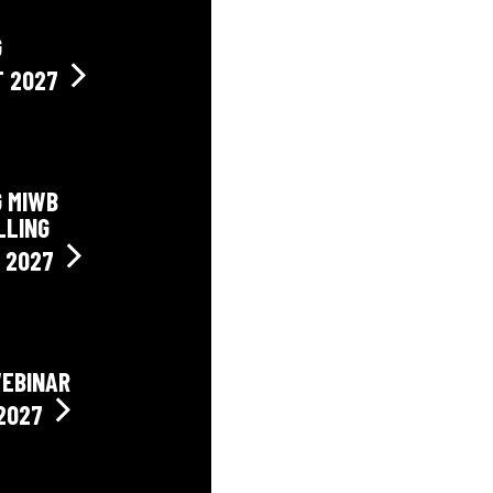
G
T 2027
G MIWB
LLING
 2027
WEBINAR
 2027