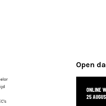
Open d
elor
ijd
ONLINE 
25 AUGUS
EC's