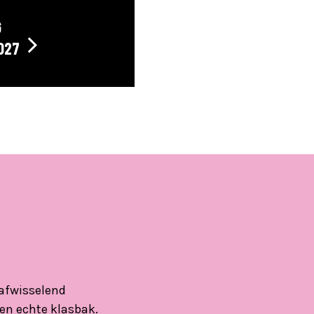
G
027
 afwisselend
een echte klasbak.