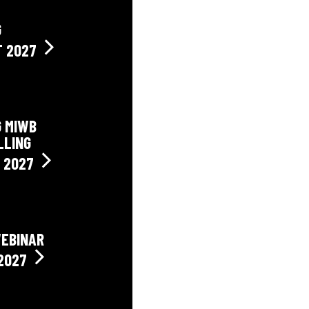
G
T 2027
G MIWB
LLING
 2027
WEBINAR
 2027