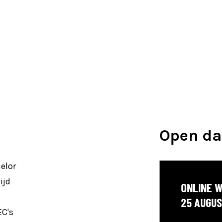
Open d
elor
ijd
ONLINE 
25 AUGUS
EC's