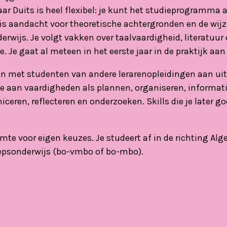
raar Duits is heel flexibel: je kunt het studieprogramma
r is aandacht voor theoretische achtergronden en de wij
derwijs. Je volgt vakken over taalvaardigheid, literatuu
 Je gaat al meteen in het eerste jaar in de praktijk aan
n met studenten van andere lerarenopleidingen aan u
k je aan vaardigheden als plannen, organiseren, informat
en, reflecteren en onderzoeken. Skills die je later go
uimte voor eigen keuzes. Je studeert af in de richting 
oepsonderwijs (bo-vmbo of bo-mbo).