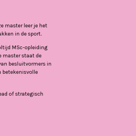
e master leer je het
kken in de sport.
ltijd MSc-opleiding
e master staat de
van besluitvormers in
n betekenisvolle
ead of strategisch