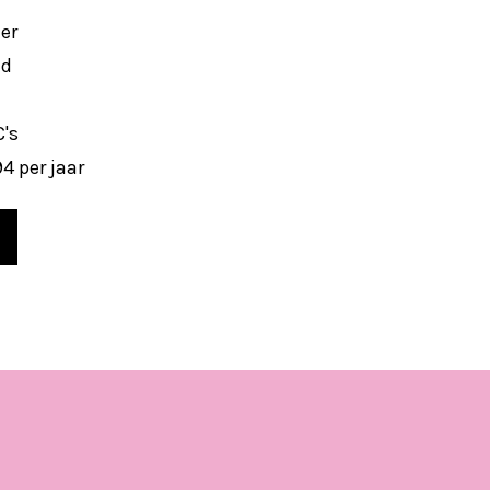
er
jd
C's
4 per jaar