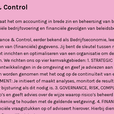
 Control
aat het om accounting in brede zin en beheersing van bed
iële bedrijfsvoering en financiële gevolgen van beleidsb
nce & Control, eerder bekend als Bedrijfseconomie, leer 
n van (financiële) gegevens. Jij bent de sleutel tussen
t inrichten en optimaliseren van een organisatie om de 
n. We richten ons op vier kernvakgebieden: 1. STRATEGI
 ontwikkelingen in de omgeving en geef je adviezen a
en worden genomen met het oog op de continuïteit van e
: Je initieert of maakt analyses, monitort de result
r bijsturing als dit nodig is. 3. GOVERNANCE, RISK, COMP
co’s en geeft advies over de wijze waarop risico’s behee
 rekening te houden met de geldende wetgeving. 4. FIN
ciële vraagstukken op of adviseert hierover. Hierbij die