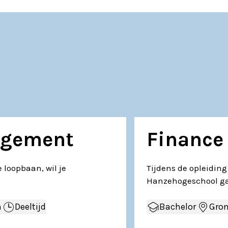
agement
Finance
 loopbaan, wil je
Tijdens de opleidin
Hanzehogeschool ga
n
Deeltijd
Bachelor
Gro