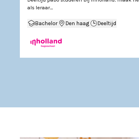
als leraar…
Bachelor
Den haag
Deeltijd