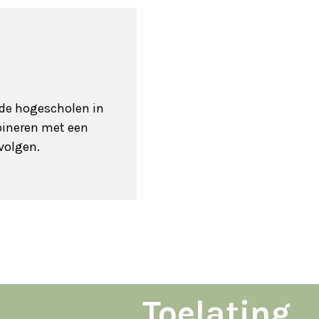
nde hogescholen in
mbineren met een
 volgen.
Toelating