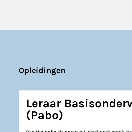
Opleidingen
Leraar Basisonder
(Pabo)
Deeltijd pabo studeren bij Inholland: maak he