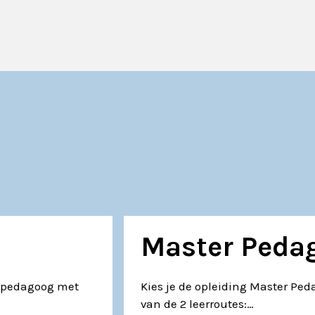
Master Peda
n pedagoog met
Kies je de opleiding Master Ped
van de 2 leerroutes:…