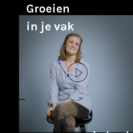
Groeien
in je vak