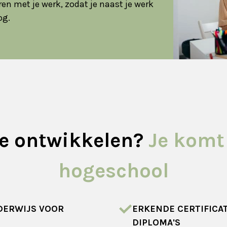
n met je werk, zodat je naast je werk
og.
 je ontwikkelen?
Je komt
hogeschool
ERWIJS VOOR
ERKENDE CERTIFICA
DIPLOMA'S