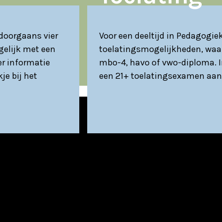
 doorgaans vier
Voor een deeltijd in Pedagogiek
ogelijk met een
toelatingsmogelijkheden, waa
er informatie
mbo-4, havo of vwo-diploma. I
je bij het
een 21+ toelatingsexamen aan