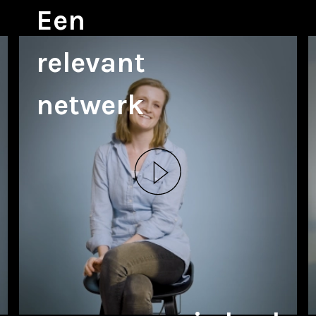
Een
relevant
netwerk