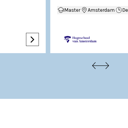
Master
Amsterdam
De